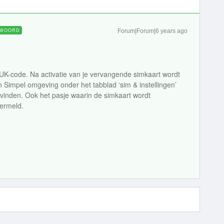
WOORD
Forum|Forum|6 years ago
PUK-code. Na activatie van je vervangende simkaart wordt
n Simpel omgeving onder het tabblad ‘sim & instellingen’
n vinden. Ook het pasje waarin de simkaart wordt
ermeld.