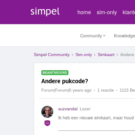
home
sim-only
klan
Community
Knowledge
Simpel Community
Sim-only
Simkaart
Andere
BEANTWOORD
Andere pukcode?
Forum|Forum|6 years ago
1 reactie
1115 B
suzvandal
Lezer
Ik heb een nieuwe simkaart, maar houd h