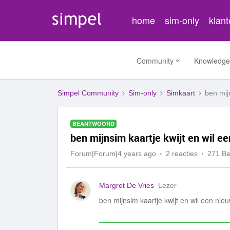
home
sim-only
klan
Community
Knowledge
Simpel Community
Sim-only
Simkaart
ben mij
BEANTWOORD
ben mijnsim kaartje kwijt en wil 
Forum|Forum|4 years ago
2 reacties
271 B
Margret De Vries
Lezer
ben mijnsim kaartje kwijt en wil een ni