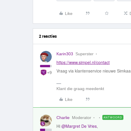
Like
2 reacties
Karin303
Superster
https://www.simpel.nl/contact
Vraag via klantenservice nieuwe Simkaa
+9
Klant die graag meedenkt
Like
Charlie
Moderator
ANTWOORD
Hi
@Margret De Vries
,