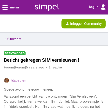
log in
menu
Inloggen Community
Simkaart
BEANTWOORD
Bericht gekregen SIM vernieuwen !
Forum|Forum|5 years ago
1 reactie
htabeuten
Goede avond mevrouw meneer,
Vanavond een bericht van uw ontvangen “Sim Vernieuwen".
Oorspronkelijk hierna werkte mijn mob niet. Maar probleempje is
inmiddels opgelost . Nu mijn vraag wat moet ik nu doen, na het