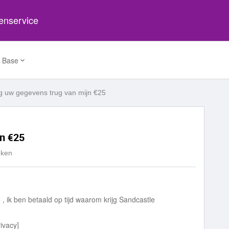
tenservice
 Base
g uw gegevens trug van mijn €25
jn €25
eken
, ik ben betaald op tijd waarom krijg Sandcastle
rivacy]