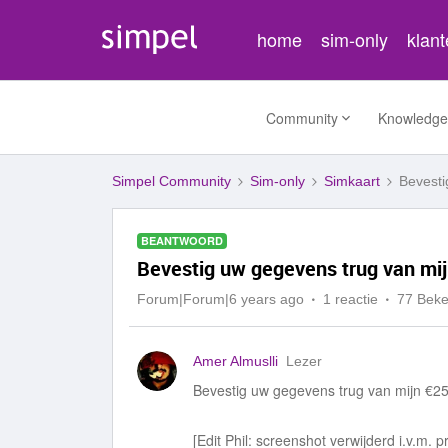
home
sim-only
klan
Community
Knowledge
Simpel Community
Sim-only
Simkaart
Bevesti
BEANTWOORD
Bevestig uw gegevens trug van mi
Forum|Forum|6 years ago
1 reactie
77 Bek
Amer Almuslli
Lezer
Bevestig uw gegevens trug van mijn €25 
[Edit Phil: screenshot verwijderd i.v.m. p