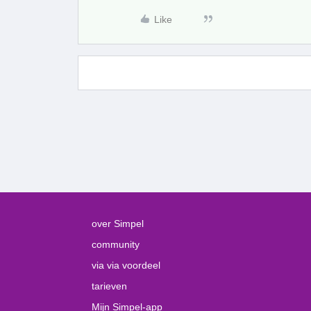
Like
over Simpel
community
via via voordeel
tarieven
Mijn Simpel-app