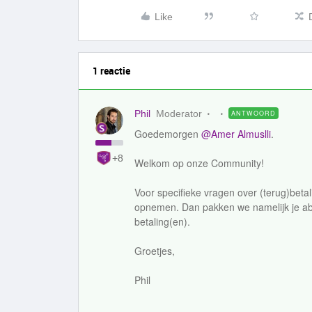
Like
1 reactie
Phil
Moderator
ANTWOORD
Goedemorgen
@Amer Almuslli
.
+8
Welkom op onze Community!
Voor specifieke vragen over (terug)beta
opnemen. Dan pakken we namelijk je ab
betaling(en).
Groetjes,
Phil