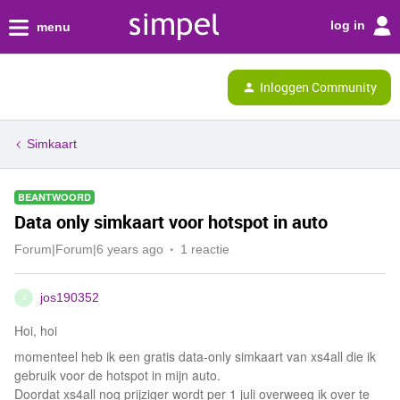
log in
menu
Inloggen Community
Simkaart
BEANTWOORD
Data only simkaart voor hotspot in auto
Forum|Forum|6 years ago
1 reactie
jos190352
J
Hoi, hoi
momenteel heb ik een gratis data-only simkaart van xs4all die ik
gebruik voor de hotspot in mijn auto.
Doordat xs4all nog prijziger wordt per 1 juli overweeg ik over te