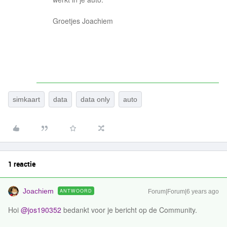
Groetjes Joachiem
simkaart
data
data only
auto
1 reactie
Joachiem
ANTWOORD
Forum|Forum|6 years ago
Hoi
@jos190352
bedankt voor je bericht op de Community.