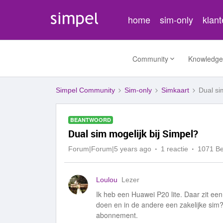
home
sim-only
klan
Community
Knowledge
Simpel Community
Sim-only
Simkaart
Dual si
BEANTWOORD
Dual sim mogelijk bij Simpel?
Forum|Forum|5 years ago
1 reactie
1071 B
Loulou
Lezer
Ik heb een Huawei P20 lite. Daar zit een
doen en in de andere een zakelijke sim
abonnement.