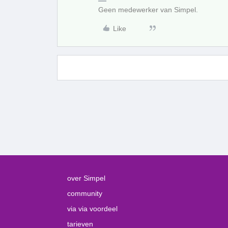
Geen medewerker van Simpel.
Like
over Simpel
community
via via voordeel
tarieven