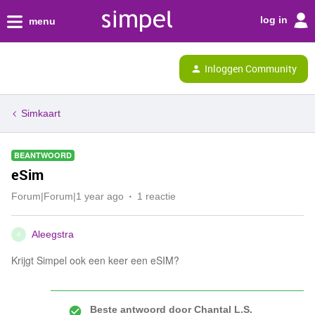
log in
menu
Inloggen Community
Simkaart
BEANTWOORD
eSim
Forum|Forum|1 year ago
1 reactie
Aleegstra
A
Krijgt Simpel ook een keer een eSIM?
Beste antwoord door
Chantal L.S.