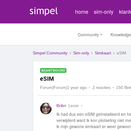
home
sim-only
klan
Community
Knowledge
Simpel Community
Sim-only
Simkaart
eSIM
BEANTWOORD
eSIM
Forum|Forum|1 year ago
2 reacties
150 Be
Bribri
Lezer
Ik had dus een eSIM geïnstalleerd en he
verwijderd want ik kon plotseling niet 
ik mijn gewone simkaart er weer gewoo