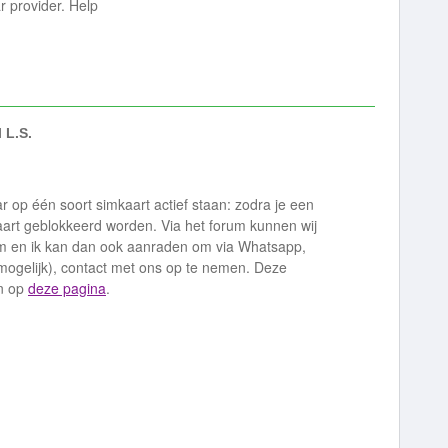
r provider. Help
 L.S.
op één soort simkaart actief staan: zodra je een
kaart geblokkeerd worden. Via het forum kunnen wij
eem en ik kan dan ook aanraden om via Whatsapp,
 mogelijk), contact met ons op te nemen. Deze
en op
deze pagina
.