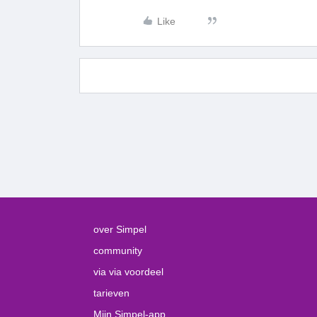
Like
over Simpel
community
via via voordeel
tarieven
Mijn Simpel-app