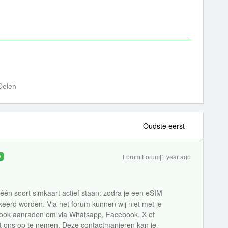
Delen
Oudste eerst
D
Forum|Forum|1 year ago
n soort simkaart actief staan: zodra je een eSIM
kkeerd worden. Via het forum kunnen wij niet met je
n ook aanraden om via Whatsapp, Facebook, X of
met ons op te nemen. Deze contactmanieren kan je