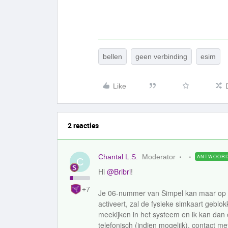
bellen
geen verbinding
esim
Like
2 reacties
Chantal L.S.
Moderator
ANTWOOR
C
Hi ​
@Bribri
!
+7
Je 06-nummer van Simpel kan maar op éé
activeert, zal de fysieke simkaart geblo
meekijken in het systeem en ik kan da
telefonisch (indien mogelijk), contact 