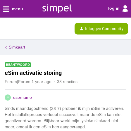
log in
menu
Inloggen Community
Simkaart
BEANTWOORD
eSim activatie storing
Forum|Forum|1 year ago
38 reacties
username
U
Sinds maandagochtend (28-7) probeer ik mijn eSim te activeren.
Het installatieproces verloopt succesvol, maar de eSim kan niet
geactiveerd worden. Blijkbaar werkt mijn fysieke simkaart niet
meer, omdat ik een eSim heb aangevraagd.