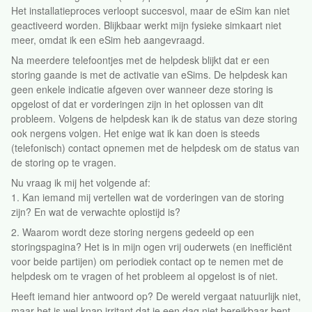
Het installatieproces verloopt succesvol, maar de eSim kan niet
geactiveerd worden. Blijkbaar werkt mijn fysieke simkaart niet
meer, omdat ik een eSim heb aangevraagd.
Na meerdere telefoontjes met de helpdesk blijkt dat er een
storing gaande is met de activatie van eSims. De helpdesk kan
geen enkele indicatie afgeven over wanneer deze storing is
opgelost of dat er vorderingen zijn in het oplossen van dit
probleem. Volgens de helpdesk kan ik de status van deze storing
ook nergens volgen. Het enige wat ik kan doen is steeds
(telefonisch) contact opnemen met de helpdesk om de status van
de storing op te vragen.
Nu vraag ik mij het volgende af:
1. Kan iemand mij vertellen wat de vorderingen van de storing
zijn? En wat de verwachte oplostijd is?
2. Waarom wordt deze storing nergens gedeeld op een
storingspagina? Het is in mijn ogen vrij ouderwets (en inefficiënt
voor beide partijen) om periodiek contact op te nemen met de
helpdesk om te vragen of het probleem al opgelost is of niet.
Heeft iemand hier antwoord op? De wereld vergaat natuurlijk niet,
maar het is wel knap irritant dat je een dag niet bereikbaar bent