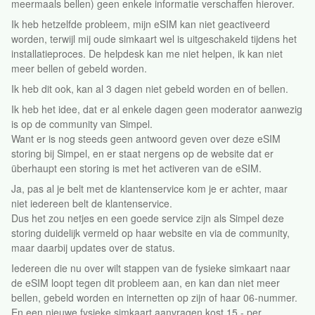
meermaals bellen) geen enkele informatie verschaffen hierover.
Ik heb hetzelfde probleem, mijn eSIM kan niet geactiveerd
worden, terwijl mij oude simkaart wel is uitgeschakeld tijdens het
installatieproces. De helpdesk kan me niet helpen, ik kan niet
meer bellen of gebeld worden.
Ik heb dit ook, kan al 3 dagen niet gebeld worden en of bellen.
Ik heb het idee, dat er al enkele dagen geen moderator aanwezig
is op de community van Simpel.
Want er is nog steeds geen antwoord geven over deze eSIM
storing bij Simpel, en er staat nergens op de website dat er
überhaupt een storing is met het activeren van de eSIM.
Ja, pas al je belt met de klantenservice kom je er achter, maar
niet iedereen belt de klantenservice.
Dus het zou netjes en een goede service zijn als Simpel deze
storing duidelijk vermeld op haar website en via de community,
maar daarbij updates over de status.
Iedereen die nu over wilt stappen van de fysieke simkaart naar
de eSIM loopt tegen dit probleem aan, en kan dan niet meer
bellen, gebeld worden en internetten op zijn of haar 06-nummer.
En een nieuwe fysieke simkaart aanvragen kost 15,- per