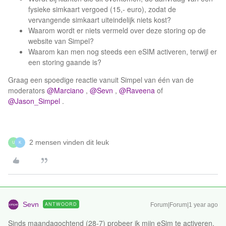
fysieke simkaart vergoed (15,- euro), zodat de
vervangende simkaart uiteindelijk niets kost?
Waarom wordt er niets vermeld over deze storing op de
website van Simpel?
Waarom kan men nog steeds een eSIM activeren, terwijl er
een storing gaande is?
Graag een spoedige reactie vanuit Simpel van één van de
moderators ​
@Marciano
, ​
@Sevn
, ​
@Raveena
of ​
@Jason_Simpel
.
2 mensen vinden dit leuk
U
K
Sevn
ANTWOORD
Forum|Forum|1 year ago
Sinds maandagochtend (28-7) probeer ik mijn eSim te activeren.