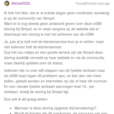
Michel2025
Forum|Forum|1 year ago
Ik heb het idee, dat er al enkele dagen geen moderator aanwezig
is op de community van Simpel.
Want er is nog steeds geen antwoord geven over deze eSIM
storing bij Simpel, en er staat nergens op de website dat er
überhaupt een storing is met het activeren van de eSIM.
Ja, pas al je belt met de klantenservice kom je er achter, maar
niet iedereen belt de klantenservice.
Dus het zou netjes en een goede service zijn als Simpel deze
storing duidelijk vermeld op haar website en via de community,
maar daarbij updates over de status.
Iedereen die nu over wilt stappen van de fysieke simkaart naar
de eSIM loopt tegen dit probleem aan, en kan dan niet meer
bellen, gebeld worden en internetten op zijn of haar 06-nummer.
En een nieuwe fysieke simkaart aanvragen kost 15,- per
simkaart, terwijl de storing bij Simpel ligt.
Dus ook ik wil graag weten:
Wanneer is deze storing opgelost (bij benadering)?
Wordt bij klanten die dit overkomen, de aanvraag van een