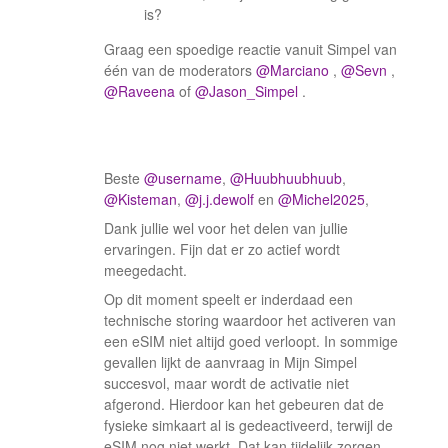
is?
Graag een spoedige reactie vanuit Simpel van
één van de moderators ​
@Marciano
, ​
@Sevn
, ​
@Raveena
of ​
@Jason_Simpel
.
Beste ​
@username
, ​
@Huubhuubhuub
, ​
@Kisteman
, ​
@j.j.dewolf
en ​
@Michel2025
,
Dank jullie wel voor het delen van jullie
ervaringen. Fijn dat er zo actief wordt
meegedacht.
Op dit moment speelt er inderdaad een
technische storing waardoor het activeren van
een eSIM niet altijd goed verloopt. In sommige
gevallen lijkt de aanvraag in Mijn Simpel
succesvol, maar wordt de activatie niet
afgerond. Hierdoor kan het gebeuren dat de
fysieke simkaart al is gedeactiveerd, terwijl de
eSIM nog niet werkt. Dat kan tijdelijk zorgen