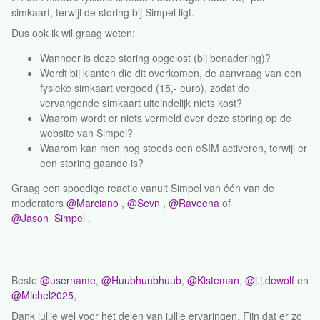
simkaart, terwijl de storing bij Simpel ligt.
Dus ook ik wil graag weten:
Wanneer is deze storing opgelost (bij benadering)?
Wordt bij klanten die dit overkomen, de aanvraag van een
fysieke simkaart vergoed (15,- euro), zodat de
vervangende simkaart uiteindelijk niets kost?
Waarom wordt er niets vermeld over deze storing op de
website van Simpel?
Waarom kan men nog steeds een eSIM activeren, terwijl er
een storing gaande is?
Graag een spoedige reactie vanuit Simpel van één van de
moderators ​
@Marciano
, ​
@Sevn
, ​
@Raveena
of ​
@Jason_Simpel
.
Beste ​
@username
, ​
@Huubhuubhuub
, ​
@Kisteman
, ​
@j.j.dewolf
en
@Michel2025
,
Dank jullie wel voor het delen van jullie ervaringen. Fijn dat er zo