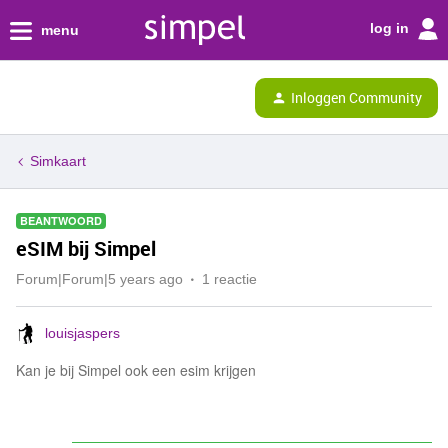
log in
menu
Inloggen Community
Simkaart
BEANTWOORD
eSIM bij Simpel
Forum|Forum|5 years ago
1 reactie
louisjaspers
Kan je bij Simpel ook een esim krijgen