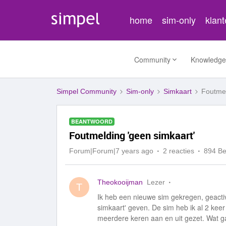
home
sim-only
klan
Community
Knowledge
Simpel Community
Sim-only
Simkaart
Foutmel
BEANTWOORD
Foutmelding 'geen simkaart'
Forum|Forum|7 years ago
2 reacties
894 B
Theokooijman
Lezer
T
Ik heb een nieuwe sim gekregen, geactive
simkaart' geven. De sim heb ik al 2 keer
meerdere keren aan en uit gezet. Wat ga