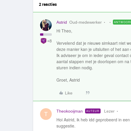
2 reacties
Astrid
Oud-medewerker
ANTWOOR
Hi Theo,
+8
Vervelend dat je nieuwe simkaart niet we
deze manier kan je uitsluiten of het aan 
Ik adviseer je om in ieder geval contac
aantal stappen met je doorlopen om na 
sturen indien nodig.
Groet, Astrid
Like
Theokooijman
Lezer
AUTEUR
T
Hoi Astrid, ik heb idd geprobeerd in een
suggestie.