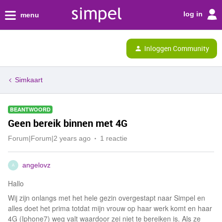
log in
menu
Inloggen Community
Simkaart
BEANTWOORD
Geen bereik binnen met 4G
Forum|Forum|2 years ago
1 reactie
angelovz
A
Hallo
Wij zijn onlangs met het hele gezin overgestapt naar Simpel en
alles doet het prima totdat mijn vrouw op haar werk komt en haar
4G (Iphone7) weg valt waardoor zei niet te bereiken is. Als ze