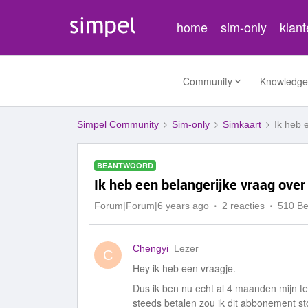
home
sim-only
klan
Community
Knowledge
Simpel Community
Sim-only
Simkaart
Ik heb 
BEANTWOORD
Ik heb een belangerijke vraag ove
Forum|Forum|6 years ago
2 reacties
510 B
Chengyi
Lezer
C
Hey ik heb een vraagje.
Dus ik ben nu echt al 4 maanden mijn te
steeds betalen zou ik dit abbonement st