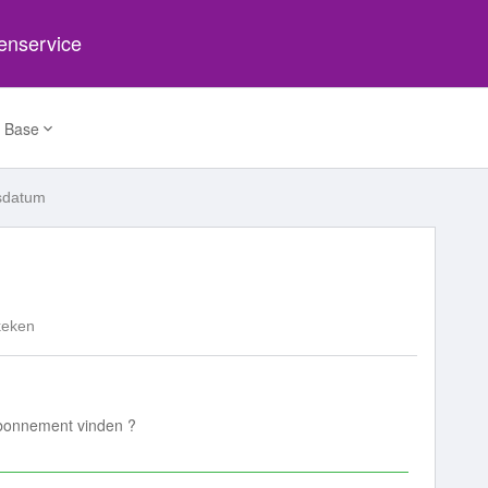
tenservice
 Base
sdatum
keken
abonnement vinden ?