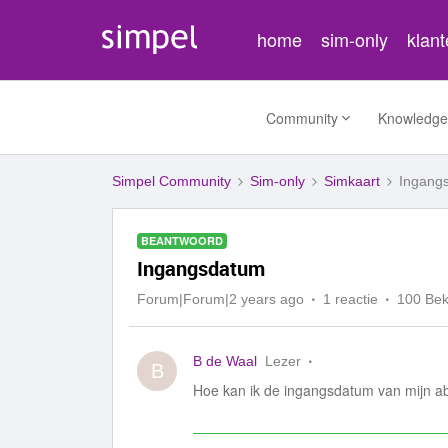
home
sim-only
klan
Community
Knowledge
Simpel Community
Sim-only
Simkaart
Ingang
BEANTWOORD
Ingangsdatum
Forum|Forum|2 years ago
1 reactie
100 Be
B de Waal
Lezer
B
Hoe kan ik de ingangsdatum van mijn 