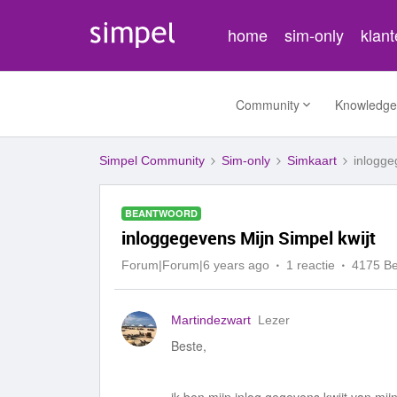
home
sim-only
klan
Community
Knowledge
Simpel Community
Sim-only
Simkaart
inlogge
BEANTWOORD
inloggegevens Mijn Simpel kwijt
Forum|Forum|6 years ago
1 reactie
4175 B
Martindezwart
Lezer
Beste,