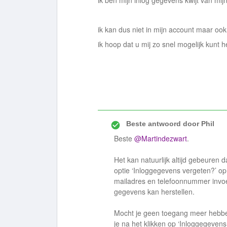
ik ben mijn inlog gegevens kwijt van mi
ik kan dus niet in mijn account maar o
ik hoop dat u mij zo snel mogelijk kunt h
Beste antwoord door
Phil
Beste
@Martindezwart
.
Het kan natuurlijk altijd gebeuren 
optie ‘Inloggegevens vergeten?’ o
mailadres en telefoonnummer invo
gegevens kan herstellen.
Mocht je geen toegang meer hebben
je na het klikken op ‘Inloggegeven