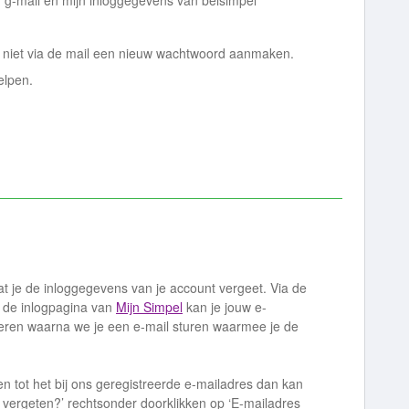
jn g-mail en mijn inloggegevens van belsimpel
ok niet via de mail een nieuw wachtwoord aanmaken.
elpen.
dat je de inloggegevens van je account vergeet. Via de
p de inlogpagina van
Mijn Simpel
kan je jouw e-
eren waarna we je een e-mail sturen waarmee je de
 tot het bij ons geregistreerde e-mailadres dan kan
s vergeten?’ rechtsonder doorklikken op ‘E-mailadres