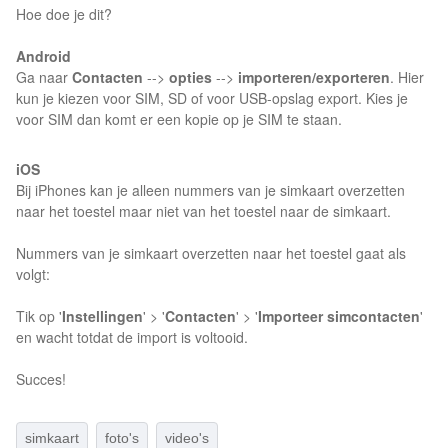
Hoe doe je dit?
Android
Ga naar
Contacten
-->
opties
-->
importeren/exporteren
. Hier
kun je kiezen voor SIM, SD of voor USB-opslag export. Kies je
voor SIM dan komt er een kopie op je SIM te staan.
iOS
Bij iPhones kan je alleen nummers van je simkaart overzetten
naar het toestel maar niet van het toestel naar de simkaart.
Nummers van je simkaart overzetten naar het toestel gaat als
volgt:
Tik op '
Instellingen
' > '
Contacten
' > '
Importeer simcontacten
'
en wacht totdat de import is voltooid.
Succes!
simkaart
foto's
video's