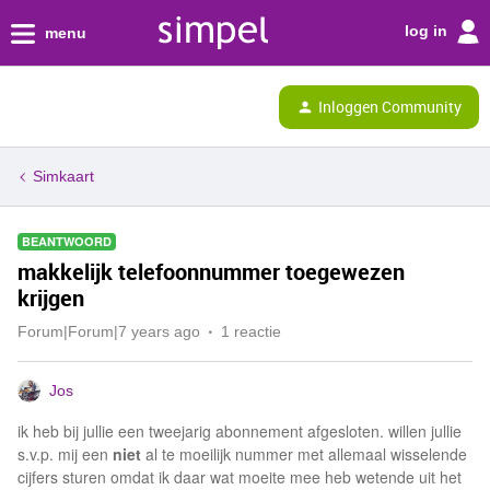
log in
menu
Inloggen Community
Simkaart
BEANTWOORD
makkelijk telefoonnummer toegewezen
krijgen
Forum|Forum|7 years ago
1 reactie
Jos
ik heb bij jullie een tweejarig abonnement afgesloten. willen jullie
s.v.p. mij een
niet
al te moeilijk nummer met allemaal wisselende
cijfers sturen omdat ik daar wat moeite mee heb wetende uit het