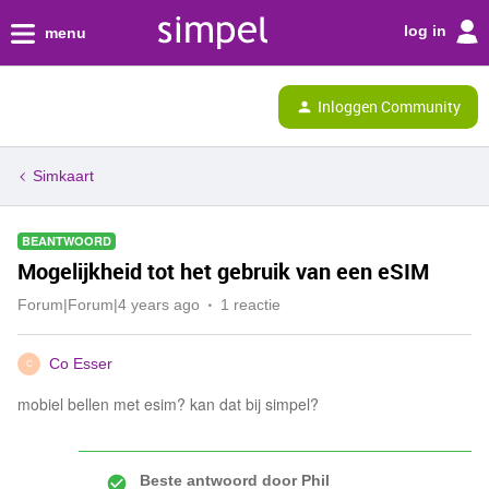
log in
menu
Inloggen Community
Simkaart
BEANTWOORD
Mogelijkheid tot het gebruik van een eSIM
Forum|Forum|4 years ago
1 reactie
Co Esser
C
mobiel bellen met esim? kan dat bij simpel?
Beste antwoord door
Phil