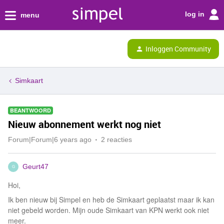
log in
menu
Inloggen Community
Simkaart
BEANTWOORD
Nieuw abonnement werkt nog niet
Forum|Forum|6 years ago
2 reacties
Geurt47
G
Hoi,
Ik ben nieuw bij Simpel en heb de Simkaart geplaatst maar ik kan
niet gebeld worden. Mijn oude Simkaart van KPN werkt ook niet
meer.