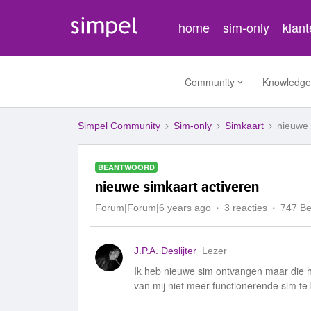
home
sim-only
klan
Community
Knowledge
Simpel Community
Sim-only
Simkaart
nieuwe 
BEANTWOORD
nieuwe simkaart activeren
Forum|Forum|6 years ago
3 reacties
747 B
J.P.A. Deslijter
Lezer
Ik heb nieuwe sim ontvangen maar die
van mij niet meer functionerende sim t