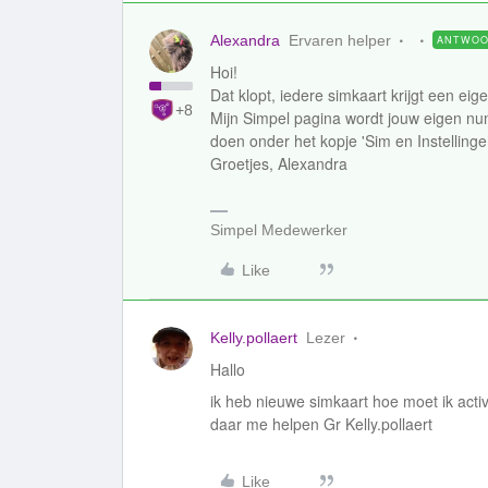
Alexandra
Ervaren helper
ANTWO
Hoi!
Dat klopt, iedere simkaart krijgt een eig
+8
Mijn Simpel pagina wordt jouw eigen num
doen onder het kopje 'Sim en Instellin
Groetjes, Alexandra
Simpel Medewerker
Like
Kelly.pollaert
Lezer
Hallo
ik heb nieuwe simkaart hoe moet ik act
daar me helpen Gr Kelly.pollaert
Like