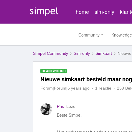
home
sim-only
klan
Community
Knowledge
Simpel Community
Sim-only
Simkaart
Nieuwe 
BEANTWOORD
Nieuwe simkaart besteld maar nog
Forum|Forum|6 years ago
1 reactie
259 Be
Pris
Lezer
Beste Simpel,