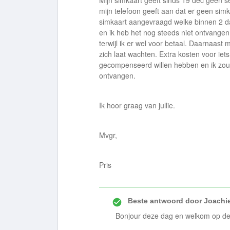
Mijn simkaart geeft sinds 19 dec geen se
mijn telefoon geeft aan dat er geen simka
simkaart aangevraagd welke binnen 2 d
en ik heb het nog steeds niet ontvange
terwijl ik er wel voor betaal. Daarnaast
zich laat wachten. Extra kosten voor iets
gecompenseerd willen hebben en ik zou 
ontvangen.
Ik hoor graag van jullie.
Mvgr,
Pris
Beste antwoord door
Joachi
Bonjour deze dag en welkom op d