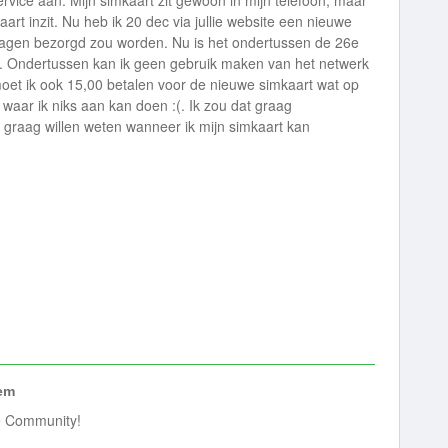
rvice aan. Mijn simkaart zit gewoon in mijn telefoon, maar
art inzit. Nu heb ik 20 dec via jullie website een nieuwe
agen bezorgd zou worden. Nu is het ondertussen de 26e
n. Ondertussen kan ik geen gebruik maken van het netwerk
 moet ik ook 15,00 betalen voor de nieuwe simkaart wat op
 waar ik niks aan kan doen :(. Ik zou dat graag
graag willen weten wanneer ik mijn simkaart kan
em
e Community!