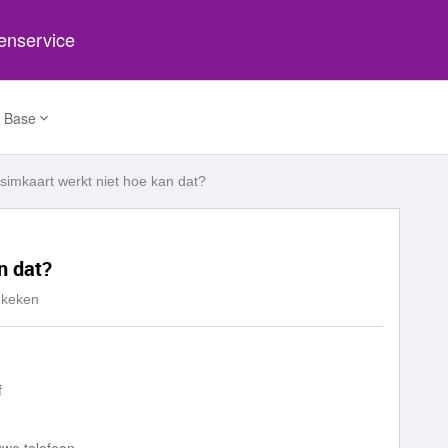
tenservice
 Base
simkaart werkt niet hoe kan dat?
n dat?
ekeken
f