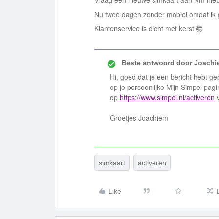
Vraag een nieuwe simkaart aan ivm nieu
Nu twee dagen zonder mobiel omdat ik
Klantenservice is dicht met kerst 🤯
Beste antwoord door
Joachi
Hi, goed dat je een bericht hebt ge
op je persoonlijke Mijn Simpel pagi
op
https://www.simpel.nl/activeren
v
Groetjes Joachiem
simkaart
activeren
Like