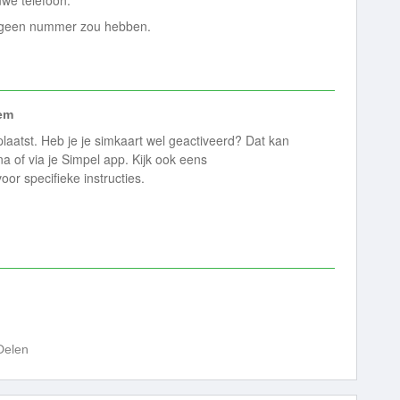
we telefoon.
 geen nummer zou hebben.
em
plaatst. Heb je je simkaart wel geactiveerd? Dat kan
na of via je Simpel app. Kijk ook eens
oor specifieke instructies.
Delen