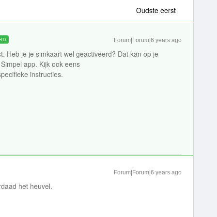
Oudste eerst
RD
Forum|Forum|6 years ago
st. Heb je je simkaart wel geactiveerd? Dat kan op je
e Simpel app. Kijk ook eens
pecifieke instructies.
Forum|Forum|6 years ago
rdaad het heuvel.