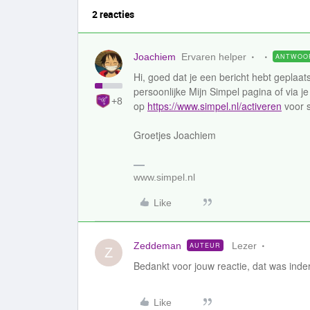
2 reacties
Joachiem
Ervaren helper
ANTWOO
Hi, goed dat je een bericht hebt geplaat
persoonlijke Mijn Simpel pagina of via j
+8
op
https://www.simpel.nl/activeren
voor s
Groetjes Joachiem
www.simpel.nl
Like
Zeddeman
Lezer
AUTEUR
Z
Bedankt voor jouw reactie, dat was inde
Like