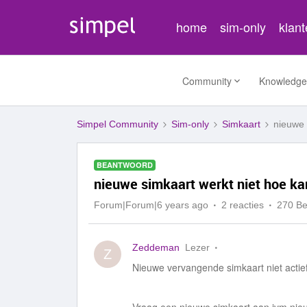
home
sim-only
klan
Community
Knowledge
Simpel Community
Sim-only
Simkaart
nieuwe 
BEANTWOORD
nieuwe simkaart werkt niet hoe ka
Forum|Forum|6 years ago
2 reacties
270 B
Zeddeman
Lezer
Z
Nieuwe vervangende simkaart niet actie