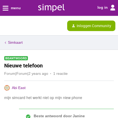
log in
menu
Inloggen Community
Simkaart
BEANTWOORD
Nieuwe telefoon
Forum|Forum|2 years ago
1 reactie
Abi East
mijn simcard het werkt niet op mijn niew phone
Beste antwoord door
Janine