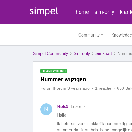
home
sim-only
klan
Community
Knowledge
Simpel Community
Sim-only
Simkaart
Nummer
BEANTWOORD
Nummer wijzigen
Forum|Forum|3 years ago
1 reactie
659 Be
Niels9
Lezer
N
Hallo,
Ik heb een zeer makkelijk nummer liggen
nummer dat ik nu heb. Is het mogelijk 