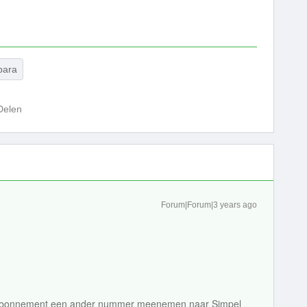
bara
Delen
Forum|Forum|3 years ago
uw abonnement een ander nummer meenemen naar Simpel