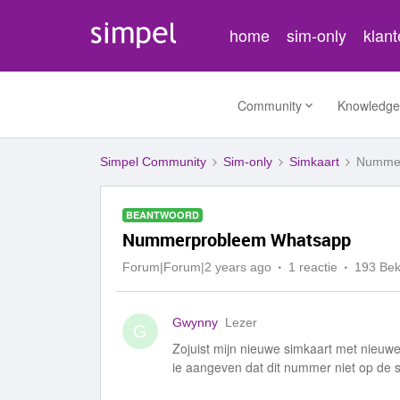
home
sim-only
klan
Community
Knowledge
Simpel Community
Sim-only
Simkaart
Nummer
BEANTWOORD
Nummerprobleem Whatsapp
Forum|Forum|2 years ago
1 reactie
193 Be
Gwynny
Lezer
G
Zojuist mijn nieuwe simkaart met nieuwe 
ie aangeven dat dit nummer niet op de s