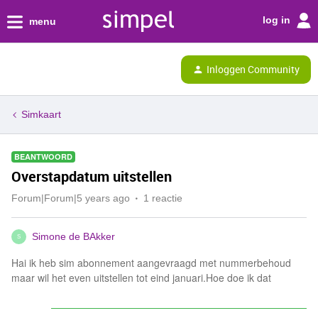
log in
menu
Inloggen Community
Simkaart
BEANTWOORD
Overstapdatum uitstellen
Forum|Forum|5 years ago
1 reactie
Simone de BAkker
S
Hai ik heb sim abonnement aangevraagd met nummerbehoud
maar wil het even uitstellen tot eind januari.Hoe doe ik dat