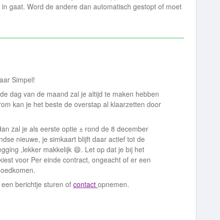
 in gaat. Word de andere dan automatisch gestopt of moet
naar Simpel!
de dag van de maand zal je altijd te maken hebben
m kan je het beste de overstap al klaarzetten door
dan zal je als eerste optie ± rond de 8 december
andse nieuwe, je simkaart blijft daar actief tot de
ging ,lekker makkelijk 😄. Let op dat je bij het
iest voor Per einde contract, ongeacht of er een
 goedkomen.
d een berichtje sturen of
contact
opnemen.