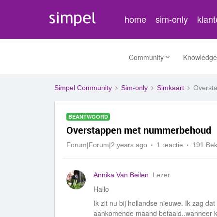
home
sim-only
klan
Community
Knowledge
Simpel Community
Sim-only
Simkaart
Overst
BEANTWOORD
Overstappen met nummerbehoud
Forum|Forum|2 years ago
1 reactie
191 Be
Annika Van Beilen
Lezer
Hallo
Ik zit nu bij hollandse nieuwe. Ik zag d
aankomende maand betaald..wanneer kan 