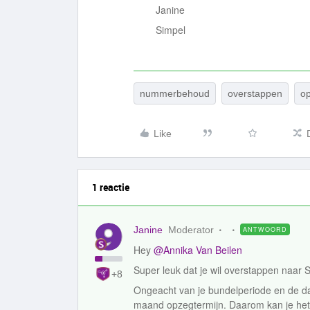
Janine
Simpel
nummerbehoud
overstappen
o
Like
1 reactie
Janine
Moderator
ANTWOORD
Hey
@Annika Van Beilen
Super leuk dat je wil overstappen naar 
+8
Ongeacht van je bundelperiode en de da
maand opzegtermijn. Daarom kan je het b