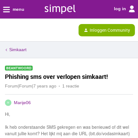
log in
menu
Inloggen Community
Simkaart
BEANTWOORD
Phishing sms over verlopen simkaart!
Forum|Forum|7 years ago
1 reactie
Marije06
M
Hi,
Ik heb onderstaande SMS gekregen en was benieuwd of dit wel
vanuit jullie komt? Het lijkt mij aan die URL (bit.do/vodasimkaart)