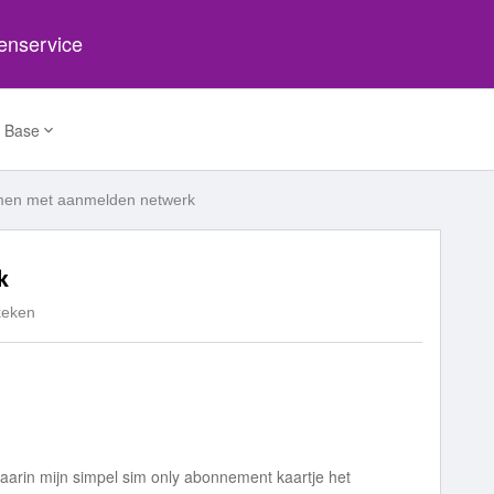
tenservice
 Base
men met aanmelden netwerk
k
keken
daarin mijn simpel sim only abonnement kaartje het