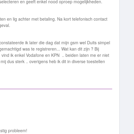
 selecteren en geeft enkel nood oproep mogelijkheden.
en en lig achter met betaling. Na kort telefonisch contact
geval.
nstateerde ik later die dag dat mijn gsm wel Duits simpel
achtigd was te registreren... Wat kan dit zijn ? Bij
vind ik enkel Vodafone en KPN .. beiden laten me er niet
ij dus sterk .. overigens heb ik dit in diverse toestellen
astig probleem!