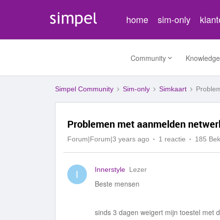
home
sim-only
klan
Community
Knowledge
Simpel Community
Sim-only
Simkaart
Proble
Problemen met aanmelden netwer
Forum|Forum|3 years ago
1 reactie
185 Be
Innerstyle
Lezer
I
Beste mensen
sinds 3 dagen weigert mijn toestel met 