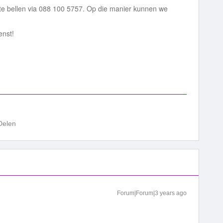
te bellen via 088 100 5757. Op die manier kunnen we
enst!
Delen
Forum|Forum|3 years ago