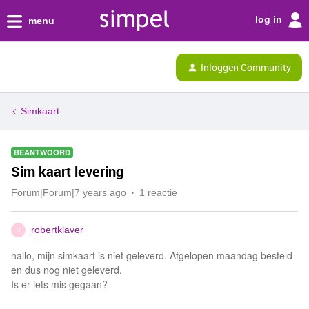
log in
menu
Inloggen Community
Simkaart
BEANTWOORD
Sim kaart levering
Forum|Forum|7 years ago
1 reactie
robertklaver
R
hallo, mijn simkaart is niet geleverd. Afgelopen maandag besteld
en dus nog niet geleverd.
Is er iets mis gegaan?