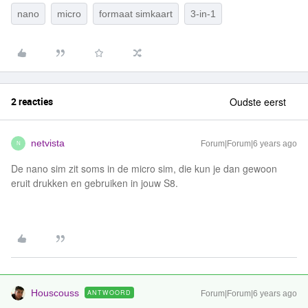
nano
micro
formaat simkaart
3-in-1
2 reacties
Oudste eerst
netvista
Forum|Forum|6 years ago
N
De nano sim zit soms in de micro sim, die kun je dan gewoon
eruit drukken en gebruiken in jouw S8.
Houscouss
ANTWOORD
Forum|Forum|6 years ago