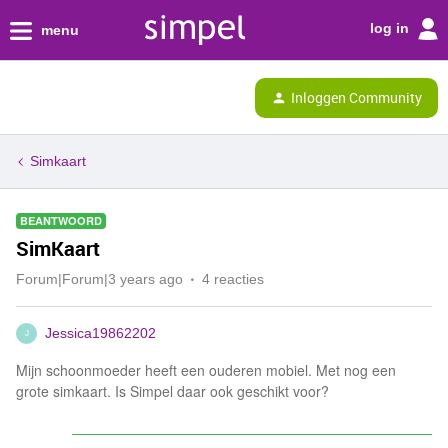
log in
menu
Inloggen Community
Simkaart
BEANTWOORD
SimKaart
Forum|Forum|3 years ago
4 reacties
Jessica19862202
J
Mijn schoonmoeder heeft een ouderen mobiel. Met nog een
grote simkaart. Is Simpel daar ook geschikt voor?