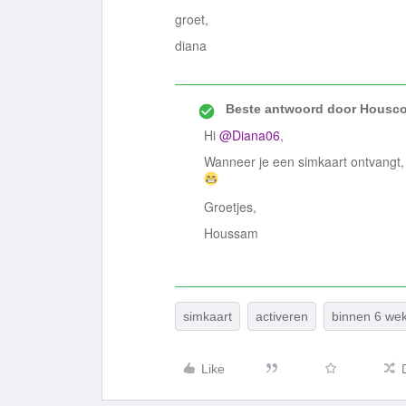
groet,
diana
Beste antwoord door
Housco
Hi
@Diana06
,
Wanneer je een simkaart ontvangt,
Groetjes,
Houssam
simkaart
activeren
binnen 6 we
Like