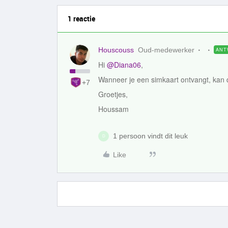
1 reactie
Houscouss
Oud-medewerker
ANT
Hi
@Diana06
,
Wanneer je een simkaart ontvangt, kan 
+7
Groetjes,
Houssam
1 persoon vindt dit leuk
D
Like