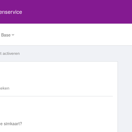
tenservice
 Base
t activeren
keken
n de simkaart?