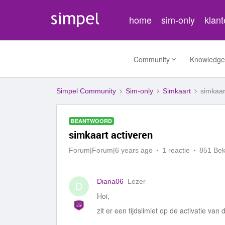
home
sim-only
klan
Community
Knowledge
Simpel Community
Sim-only
Simkaart
simkaar
BEANTWOORD
simkaart activeren
Forum|Forum|6 years ago
1 reactie
851 Be
Diana06
Lezer
D
Hoi,
zit er een tijdslimiet op de activatie va