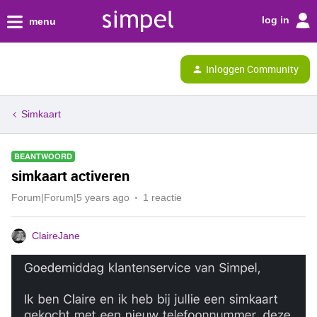
log in
menu
Inloggen Community
Simkaart
BEANTWOORD
simkaart activeren
Forum|Forum|5 years ago
1 reactie
ClaireJane