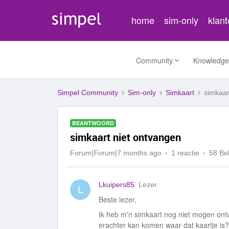
home
sim-only
klan
Community
Knowledge
Simpel Community
Sim-only
Simkaart
simkaar
BEANTWOORD
simkaart niet ontvangen
Forum|Forum|7 months ago
1 reactie
58 Be
Lkuipers85
Lezer
L
Beste lezer,
Ik heb m'n simkaart nog niet mogen ontv
erachter kan komen waar dat kaartje is