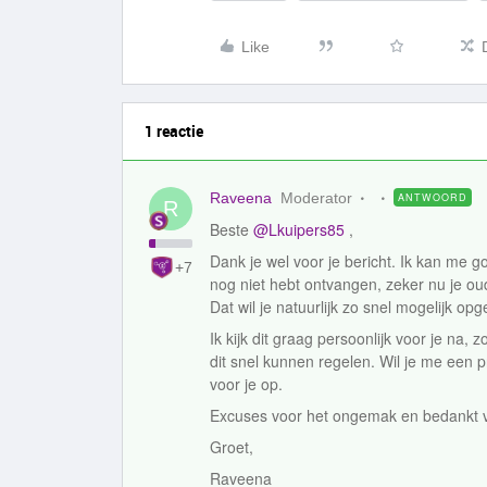
Like
1 reactie
Raveena
Moderator
ANTWOORD
R
Beste ​
@Lkuipers85
,
Dank je wel voor je bericht. Ik kan me go
+7
nog niet hebt ontvangen, zeker nu je oud
Dat wil je natuurlijk zo snel mogelijk op
Ik kijk dit graag persoonlijk voor je n
dit snel kunnen regelen. Wil je me een p
voor je op.
Excuses voor het ongemak en bedankt vo
Groet,
Raveena