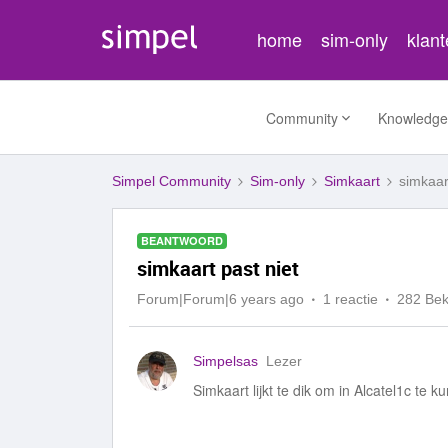
home
sim-only
klan
Community
Knowledge
Simpel Community
Sim-only
Simkaart
simkaar
BEANTWOORD
simkaart past niet
Forum|Forum|6 years ago
1 reactie
282 Be
Simpelsas
Lezer
Simkaart lijkt te dik om in Alcatel1c te 