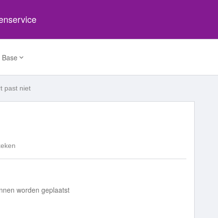
tenservice
 Base
t past niet
keken
kunnen worden geplaatst