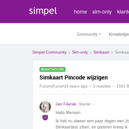
home
sim-only
klan
Community
Knowledge
Simpel Community
Sim-only
Simkaart
Simkaar
BEANTWOORD
Simkaart Pincode wijzigen
Forum|Forum|3 years ago
3 reacties
1501 
Jan Filarski
Starter
Hallo Mensen
Ik heb nu alweer een paar dagen een 2d
Simkaartjes) zitten, en gisteren kreeg 