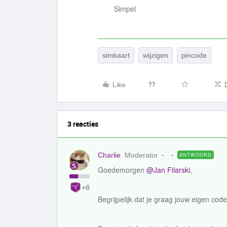
Simpel
simkaart
wijzigen
pincode
Like
3 reacties
Charlie
Moderator
ANTWOORD
Goedemorgen
@Jan Filarski
,
+8
Begrijpelijk dat je graag jouw eigen code