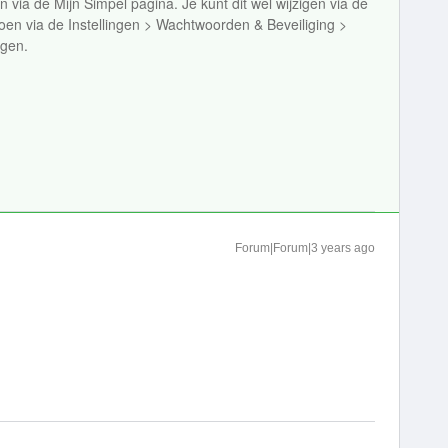
n via de Mijn Simpel pagina. Je kunt dit wel wijzigen via de
 doen via de Instellingen > Wachtwoorden & Beveiliging >
igen.
Forum|Forum|3 years ago