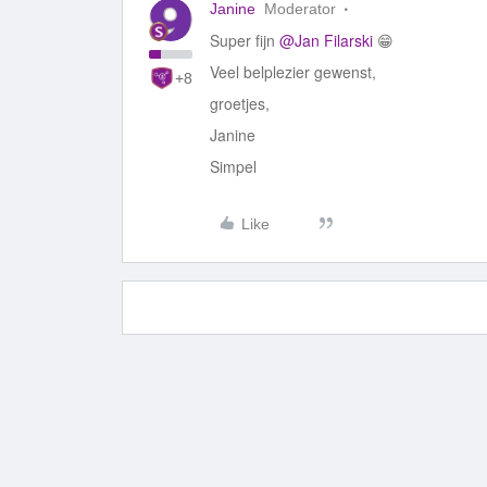
Janine
Moderator
Super fijn
@Jan Filarski
😁
Veel belplezier gewenst,
+8
groetjes,
Janine
Simpel
Like