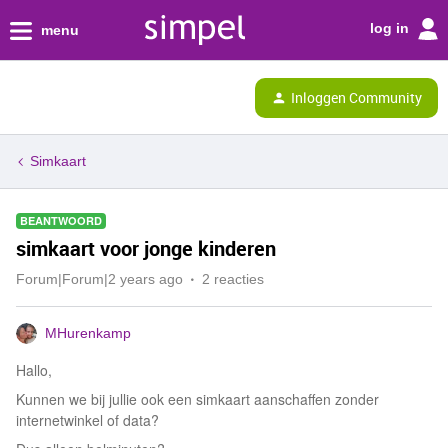
log in
menu
Inloggen Community
Simkaart
BEANTWOORD
simkaart voor jonge kinderen
Forum|Forum|2 years ago
2 reacties
MHurenkamp
Hallo,
Kunnen we bij jullie ook een simkaart aanschaffen zonder
internetwinkel of data?