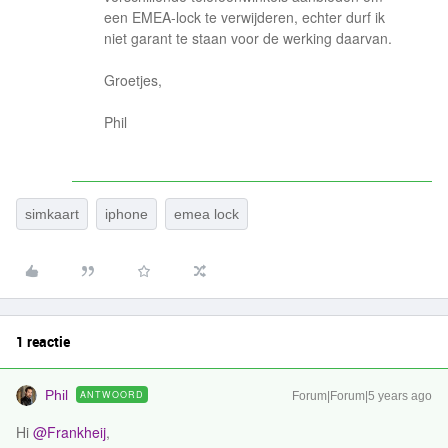
een EMEA-lock te verwijderen, echter durf ik
niet garant te staan voor de werking daarvan.
Groetjes,
Phil
simkaart
iphone
emea lock
1 reactie
Phil
ANTWOORD
Forum|Forum|5 years ago
Hi
@Frankheij
,