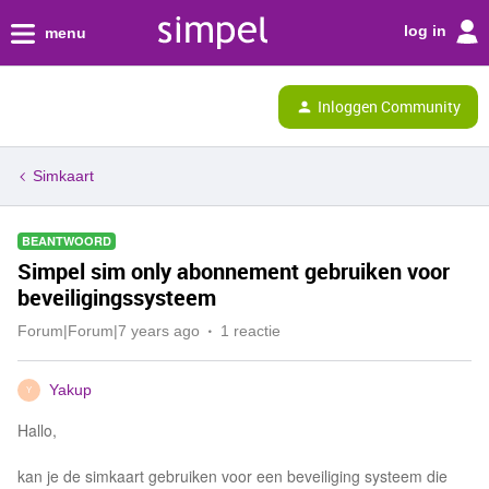
log in
menu
Inloggen Community
Simkaart
BEANTWOORD
Simpel sim only abonnement gebruiken voor
beveiligingssysteem
Forum|Forum|7 years ago
1 reactie
Yakup
Y
Hallo,
kan je de simkaart gebruiken voor een beveiliging systeem die