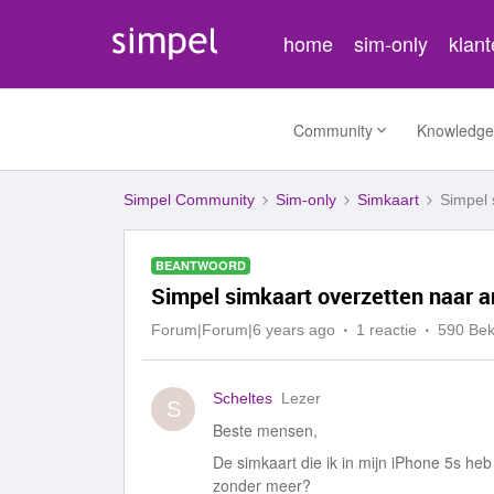
home
sim-only
klan
Community
Knowledge
Simpel Community
Sim-only
Simkaart
Simpel 
BEANTWOORD
Simpel simkaart overzetten naar a
Forum|Forum|6 years ago
1 reactie
590 Be
Scheltes
Lezer
S
Beste mensen,
De simkaart die ik in mijn iPhone 5s heb 
zonder meer?