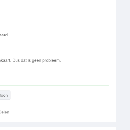
ard
mkaart. Dus dat is geen probleem.
efoon
Delen