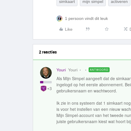
simkaart
mijn simpel
activeren
1 persoon vindt dit leuk
Like
2 reacties
Youri
Youri
ANTWOORD
Als Mijn Simpel aangeeft dat de simkaart
ingelogd op het eerste abonnement. B
+3
gebruikersnaam en wachtwoord.
Ik zie in ons systeem dat 1 simkaart nog
is voor het instellen van een nieuw wac
Mijn Simpel-account van het tweede numm
juiste gebruikersnaam kiest wat hoort b