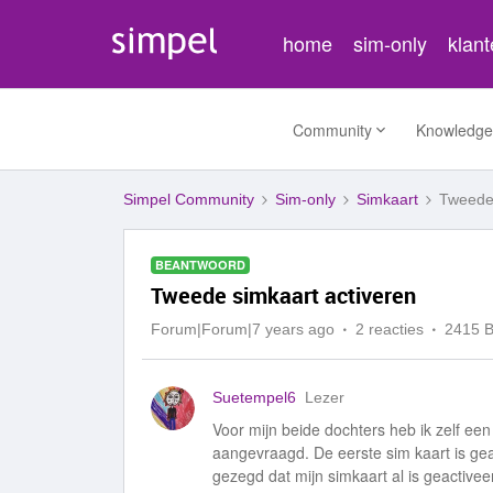
home
sim-only
klan
Community
Knowledge
Simpel Community
Sim-only
Simkaart
Tweede 
BEANTWOORD
Tweede simkaart activeren
Forum|Forum|7 years ago
2 reacties
2415 
Suetempel6
Lezer
Voor mijn beide dochters heb ik zelf 
aangevraagd. De eerste sim kaart is ge
gezegd dat mijn simkaart al is geactiveer