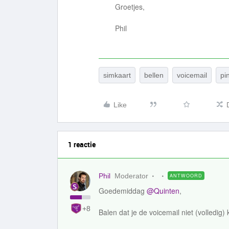
Groetjes,
Phil
simkaart
bellen
voicemail
pi
Like
1 reactie
Phil
Moderator
ANTWOORD
Goedemiddag
@Quinten
,
+8
Balen dat je de voicemail niet (volledig)