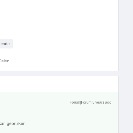
ncode
Delen
Forum|Forum|5 years ago
 kan gebruiken.