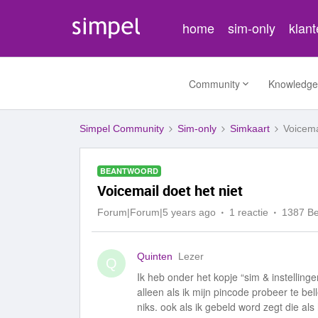
home
sim-only
klan
Community
Knowledge
Simpel Community
Sim-only
Simkaart
Voicema
BEANTWOORD
Voicemail doet het niet
Forum|Forum|5 years ago
1 reactie
1387 B
Quinten
Lezer
Q
Ik heb onder het kopje “sim & instellin
alleen als ik mijn pincode probeer te bel
niks. ook als ik gebeld word zegt die als