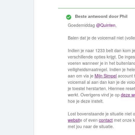
Beste antwoord door
Phil
Goedemiddag
@Quinten
,
Balen dat je de voicemail niet (voll
Indien je naar 1233 belt dan kom j
verschillende opties krijgt. De inge
voeren wanneer je in het buitenland 
veiligheidsmaatregel. Indien je hel
aan om via je
Mijn Simpel
account t
voicemail al aan dan kan je de voi
je toestel herstarten. Hiermee res
werkt. Overigens vind je op
deze w
hoe je deze instelt.
Lost bovenstaande je situatie niet
websit
e of even
contact
met onze k
met jou naar de situatie.