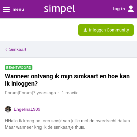
log in
menu
Inloggen Community
Simkaart
BEANTWOORD
Wanneer ontvang ik mijn simkaart en hoe kan
ik inloggen?
Forum|Forum|7 years ago
1 reactie
Engelina1989
HHallo ik kreeg net een smsjr van jullie met de overdracht datum.
Maar wanneer krijg ik de simkaartje thuis.