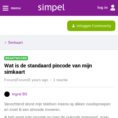
log in
menu
Inloggen Community
Simkaart
BEANTWOORD
Wat is de standaard pincode van mijn
simkaart
Forum|Forum|5 years ago
1 reactie
Ingrid BS
Vanochtend stond mijn telefoon ineens op älleen noodoproepen
en moet ik een simcode invoeren.
Ik heb eerst mijn pincode en toen de pukcode ingevoerd, maar