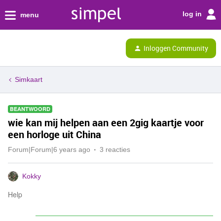
log in
menu
Inloggen Community
Simkaart
BEANTWOORD
wie kan mij helpen aan een 2gig kaartje voor
een horloge uit China
Forum|Forum|6 years ago
3 reacties
Kokky
Help