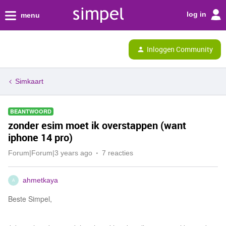
log in
menu
Inloggen Community
Simkaart
BEANTWOORD
zonder esim moet ik overstappen (want
iphone 14 pro)
Forum|Forum|3 years ago
7 reacties
ahmetkaya
A
Beste Simpel,