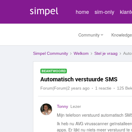
home
sim-only
klan
Community
Knowledge
Simpel Community
Welkom
Stel je vraag
Auto
BEANTWOORD
Automatisch verstuurde SMS
Forum|Forum|2 years ago
1 reactie
125 Be
Tonny
Lezer
Mijn telefoon verstuurd automatisch S
Ik heb nu AVG virusscanner geïnstalleerd
apps. Er lijkt nu niets meer verstuurd t