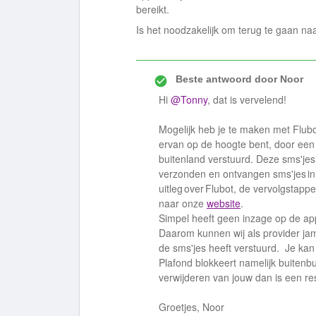
bereikt.
Is het noodzakelijk om terug te gaan naa
Beste antwoord door
Noor
Hi
@Tonny
, dat is vervelend!
Mogelijk heb je te maken met Flubot
ervan op de hoogte bent, door een 
buitenland verstuurd. Deze sms'jes z
verzonden en ontvangen sms'jes in j
uitleg over Flubot, de vervolgstapp
naar onze
website
.
Simpel heeft geen inzage op de apps
Daarom kunnen wij als provider ja
de sms'jes heeft verstuurd. Je kan
Plafond blokkeert namelijk buitenbu
verwijderen van jouw dan is een r
Groetjes, Noor