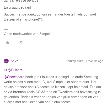
gaf als release periode.
En graag gedaan!
Succes met de aankoop van een ander toestel! Telefoon met
toetsen of smartphone(?).
Geen medewerker van Simpel.
Sevn
Forum|Forum|11 months ago
Hi ​
@Pulchra
,
@Snowboard
heeft je dit foutloos uitgelegd. Je oude Samsung
werkt helaas alleen met 2G, wat Simpel niet ondersteunt. Het
advies om voor een 4G-toestel te kiezen klopt helemaal. Fijn dat
er via bronnen zoals GSMArena en Tweakers ook bevestiging is
gevonden. Bedankt voor het delen van jullie ervaringen en veel
succes met het kiezen van een nieuw toestel!