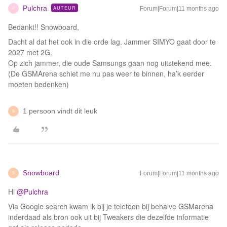
Pulchra
AUTEUR
Forum|Forum|11 months ago
P
Bedankt!! Snowboard,
Dacht al dat het ook in die orde lag. Jammer SIMYO gaat door te
2027 met 2G.
Op zich jammer, die oude Samsungs gaan nog uitstekend mee.
(De GSMArena schiet me nu pas weer te binnen, ha’k eerder
moeten bedenken)
1 persoon vindt dit leuk
S
Snowboard
Forum|Forum|11 months ago
S
Hi ​
@Pulchra
Via Google search kwam ik bij je telefoon bij behalve GSMarena
inderdaad als bron ook uit bij Tweakers die dezelfde informatie