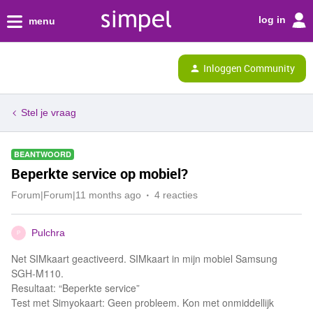
log in
menu
Inloggen Community
Stel je vraag
BEANTWOORD
Beperkte service op mobiel?
Forum|Forum|11 months ago
4 reacties
Pulchra
P
Net SIMkaart geactiveerd. SIMkaart in mijn mobiel Samsung
SGH-M110.
Resultaat: “Beperkte service”
Test met Simyokaart: Geen probleem. Kon met onmiddellijk