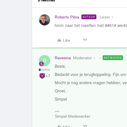
Roberto Pibia
Lezer
AUTEUR
hmm naar het resetten met ##61# werkt 
Like
Raveena
Moderator
ANTWOORD
R
Beste,
Bedankt voor je terugkoppeling. Fijn om 
+7
Mocht je nog andere vragen hebben, ve
Groet,
Simpel
Simpel Medewerker
Like