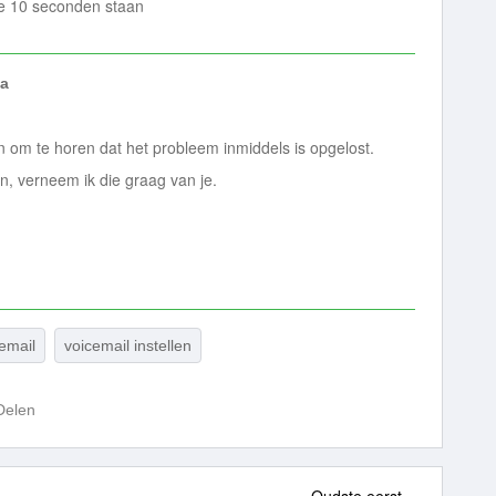
nde 10 seconden staan
a
jn om te horen dat het probleem inmiddels is opgelost.
, verneem ik die graag van je.
email
voicemail instellen
Delen