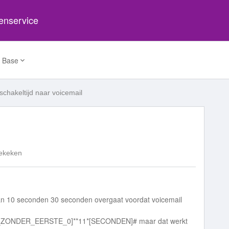
tenservice
 Base
schakeltijd naar voicemail
ekeken
s van 10 seconden 30 seconden overgaat voordat voicemail
_ZONDER_EERSTE_0]**11*[SECONDEN]# maar dat werkt