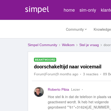
home
sim-only
klan
Community
Knowledge
Simpel Community
Welkom
Stel je vraag
door
BEANTWOORD
doorschakeltijd naar voicemail
Forum|Forum|9 months ago
3 reacties
89 B
Roberto Pibia
Lezer
Hoe stel ik in dat de telefoon in plaat
geactiveerd wordt. Ik heb het volgende
geprobeerd **61*+31624[JE_NUMMER